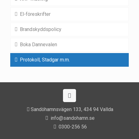
El-föreskrifter
Brandskyddspolicy
Boka Dannevalen
Protokoll, Stadgar m.m.
Sandöhamnsvägen 133, 434 94 Vallda
info@sandohamn.se
0300-256 56