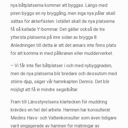
nya båtplatserna kommer att byggas. Längs med
piren byggs en ny bryggång, men inga nya pålar skall
sättas för akterfästen. Istället skall de nya platserna
få så kallade Y-bommar. Det gäller också de tre
yttersta platserna på inre sidan av brygga 8.
Anledningen till detta är att det annars inte finns plats
för att komma in med pålkranen eller mudderverket.
– Vi får inte fler båtplatser i och med nybyggnaden,
men de nya platserna blir bredare och dessutom med
större djup, säger vår hamnkapten Dennis. Det blir
möjligt att få in mindre segelbåtar.
Fram till Länsstyrelsens klartecken för muddring
krävdes en hel del arbete. Hamnen har konsulterat
Medins Havs- och Vattenkonsulter som även tidigare
varit engagerade av hamnen för mätningar av