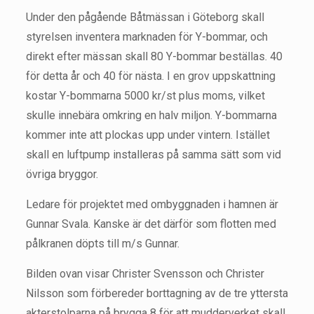
Under den pågående Båtmässan i Göteborg skall
styrelsen inventera marknaden för Y-bommar, och
direkt efter mässan skall 80 Y-bommar beställas. 40
för detta år och 40 för nästa. I en grov uppskattning
kostar Y-bommarna 5000 kr/st plus moms, vilket
skulle innebära omkring en halv miljon. Y-bommarna
kommer inte att plockas upp under vintern. Istället
skall en luftpump installeras på samma sätt som vid
övriga bryggor.
Ledare för projektet med ombyggnaden i hamnen är
Gunnar Svala. Kanske är det därför som flotten med
pålkranen döpts till m/s Gunnar.
Bilden ovan visar Christer Svensson och Christer
Nilsson som förbereder borttagning av de tre yttersta
akterstolparna på brygga 8 för att mudderverket skall